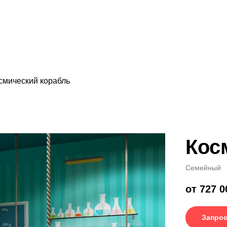
смический корабль
Кос
Семейный
от 727 0
Запрос