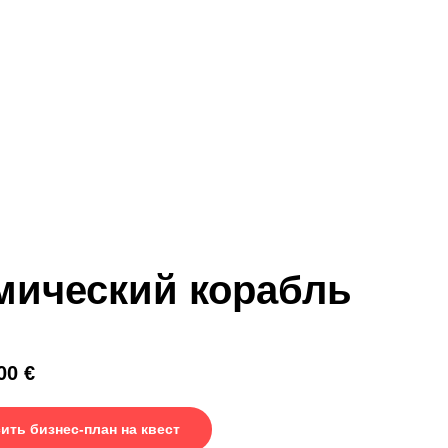
мический корабль
00
€
ить бизнес-план на квест